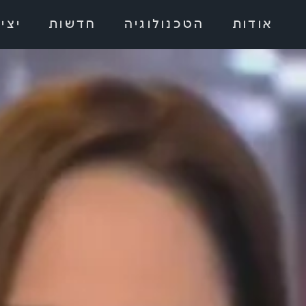
אודות
הטכנולוגיה
חדשות
יצי